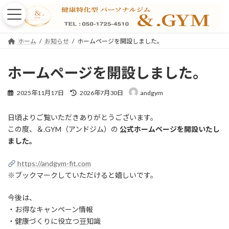
コ
ナ
ン
ビ
テ
ゲ
ン
ー
ホーム
お知らせ
ホームページを開設しました。
ツ
シ
へ
ョ
ス
ン
ホームページを開設しました。
キ
に
ッ
移
最
2025年11月17日
2026年7月30日
andgym
プ
動
終
更
日頃よりご覧いただきありがとうございます。
新
日
この度、＆.GYM（アンドジム）の
公式ホームページを開設いたし
時
ました。
:
https://andgym-fit.com
※ブックマークしていただけると嬉しいです。
今後は、
・お得なキャンペーン情報
・健康づくりに役立つ豆知識